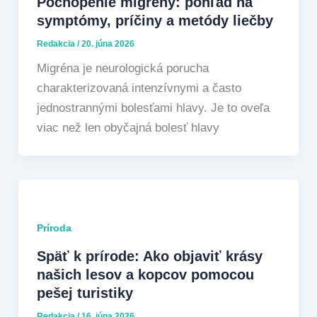
Pochopenie migrény: pohľad na
symptómy, príčiny a metódy liečby
Redakcia
/
20. júna 2026
Migréna je neurologická porucha
charakterizovaná intenzívnymi a často
jednostrannými bolesťami hlavy. Je to oveľa
viac než len obyčajná bolesť hlavy
Príroda
Späť k prírode: Ako objaviť krásy
našich lesov a kopcov pomocou
pešej turistiky
Redakcia
/
16. júna 2026