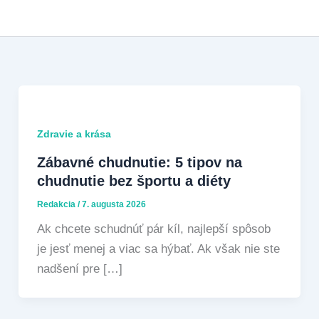
Preskočiť
na
obsah
Zdravie a krása
Zábavné chudnutie: 5 tipov na
chudnutie bez športu a diéty
Redakcia
/
7. augusta 2026
Ak chcete schudnúť pár kíl, najlepší spôsob
je jesť menej a viac sa hýbať. Ak však nie ste
nadšení pre […]