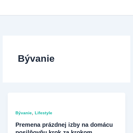
Preskočiť
na
obsah
Bývanie
,
Bývanie
Lifestyle
Premena prázdnej izby na domácu
posilňovňu krok za krokom