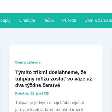
ecepty
Lifestyle
Móda
Príroda
Dom a záhrad
Dom a záhrada
Týmito trikmi dosiahneme, že
tulipány môžu zostať vo váze až
dva týždne čerstvé
Redakcia
/
23. júla 2026
Tulipán je jedným z najobľúbenejších
jarných kvetov, ktoré mnohí darujú k