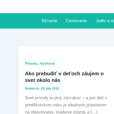
Preskočiť
na
obsah
Bývanie
Cestovanie
Jedlo a r
,
Príroda
Výchova
Ako prebudiť v deťoch záujem o
svet okolo nás
Redakcia
/
28. júla 2026
Svet prírody je plný zázrakov – a pre deti v
predškolskom veku je ideálnym priestorom
na objavovanie, kladenie otázok a […]