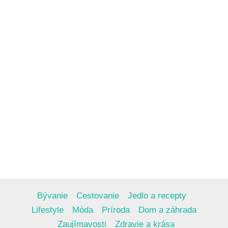
Bývanie
Cestovanie
Jedlo a recepty
Lifestyle
Móda
Príroda
Dom a záhrada
Zaujímavosti
Zdravie a krása