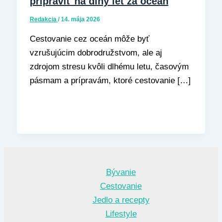
pripraviť na dlhý let za oceán
Redakcia
/
14. mája 2026
Cestovanie cez oceán môže byť
vzrušujúcim dobrodružstvom, ale aj
zdrojom stresu kvôli dlhému letu, časovým
pásmam a prípravám, ktoré cestovanie […]
Bývanie
Cestovanie
Jedlo a recepty
Lifestyle