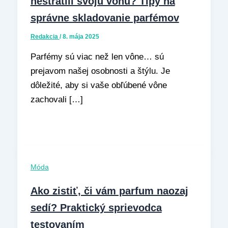
nestratili svoju vôňu? Tipy na
správne skladovanie parfémov
Redakcia
/
8. mája 2025
Parfémy sú viac než len vône… sú
prejavom našej osobnosti a štýlu. Je
dôležité, aby si vaše obľúbené vône
zachovali […]
Móda
Ako zistiť, či vám parfum naozaj
sedí? Praktický sprievodca
testovaním