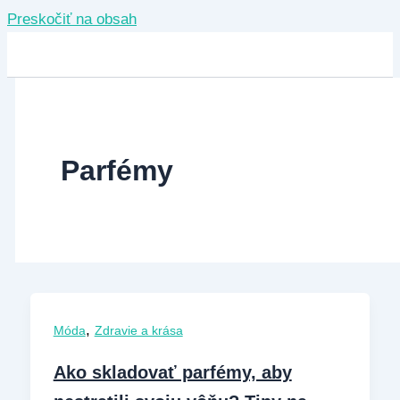
Preskočiť na obsah
Parfémy
,
Móda
Zdravie a krása
Ako skladovať parfémy, aby