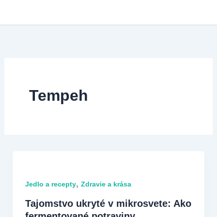
Preskočiť
na
obsah
Tempeh
,
Jedlo a recepty
Zdravie a krása
Tajomstvo ukryté v mikrosvete: Ako
fermentované potraviny