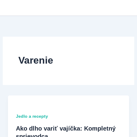
Preskočiť
na
obsah
Varenie
Jedlo a recepty
Ako dlho variť vajíčka: Kompletný
sprievodca