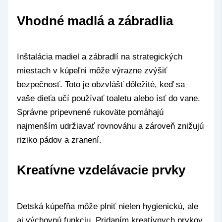
Vhodné madlá a zábradlia
Inštalácia madiel a zábradlí na strategických
miestach v kúpeľni môže výrazne zvýšiť
bezpečnosť. Toto je obzvlášť dôležité, keď sa
vaše dieťa učí používať toaletu alebo ísť do vane.
Správne pripevnené rukoväte pomáhajú
najmenším udržiavať rovnováhu a zároveň znižujú
riziko pádov a zranení.
Kreatívne vzdelávacie prvky
Detská kúpeľňa môže plniť nielen hygienickú, ale
aj výchovnú funkciu. Pridaním kreatívnych prvkov,