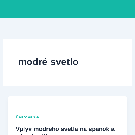
Preskočiť
na
obsah
modré svetlo
Cestovanie
Vplyv modrého svetla na spánok a