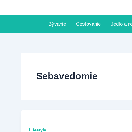
Preskočiť
na
obsah
Bývanie
Cestovanie
Jedlo a r
Sebavedomie
Lifestyle