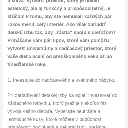
a sníva. Vytvoriť priestor, ktorý je nielen
estetický, ale aj funkčný a prispôsobiteľný, je
kľúčom k tomu, aby ste nemuseli každých pár
rokov meniť celý interiér. Ako však zariadiť
detskú izbu tak, aby „rástla“ spolu s dieťaťom?
Prinášame vám pár tipov, ktoré vám pomôžu
vytvoriť univerzálny a nadčasový priestor, ktorý
vaše dieťa ocení od predškolského veku až po
tínedžerské roky.
1.
Investujte do nadčasového a kvalitného nábytku
Pri zariaďovaní detskej izby sa oplatí investovať do
základného nábytku, ktorý prežije niekoľko fáz
vývoja vášho dieťaťa. Vyberajte neutrálne a
jednoduché kusy, ktoré môžete v budúcnosti
prispôsobiť doplnkami a dekoráciami. Ideálnou