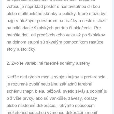
voľbou je napríklad posteľ s nastaviteľnou dĺžkou
alebo multifunkčné skrinky a poličky, ktoré môžu byť
najprv úložným priestorom na hračky a neskôr slúžiť
na odkladanie školských potrieb či oblečenia. Pre
menšie deti, od predškolského veku až po školákov
na dolnom stupni sú skvelým pomocníkom rastúce
stoly a stoličky
2.
Zvoľte variabilné farebné schémy a steny
Keďže deti rýchlo menia svoje záujmy a preferencie,
je rozumné zvoliť neutrálnu základnú farebnú
schému (napr. biela, béžová, svetlo sivá) a doplniť ju
o živšie prvky, ako sú vankúše, závesy, obrazy
alebo nástenné dekorácie. Takýmto spôsobom
môžete jednoduchou výmenou dekorácií zmeniť