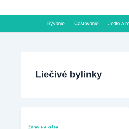
Preskočiť
na
obsah
Bývanie
Cestovanie
Jedlo a r
Liečivé bylinky
Zdravie a krása