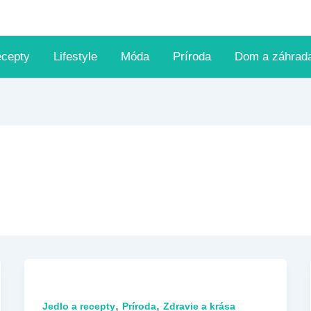
ecepty
Lifestyle
Móda
Príroda
Dom a záhrad
,
,
Jedlo a recepty
Príroda
Zdravie a krása