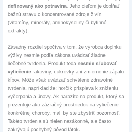
definovaný ako potravina
. Jeho cieľom je dopĺňať
bežnú stravu o koncentrované zdroje živín
(vitamíny, minerály, aminokyseliny či bylinné
extrakty).
Zásadný rozdiel spočíva v tom, že výrobca doplnku
výživy nesmie podľa zákona uvádzať žiadne
liečebné tvrdenia. Produkt teda
nesmie sľubovať
vyliečenie
rakoviny, cukrovky ani zmiernenie zápalu
kĺbov. Môže však uvádzať schválené zdravotné
tvrdenia, napríklad že: horčík prispieva k zníženiu
vyčerpania a únavy. Ak narazíte na produkt, ktorý sa
prezentuje ako zázračný prostriedok na vyliečenie
konkrétnej choroby, mali by ste zbystriť pozornosť.
Takéto tvrdenia sú nielen nezákonné, ale často
zakrývajú pochybný pôvod látok.