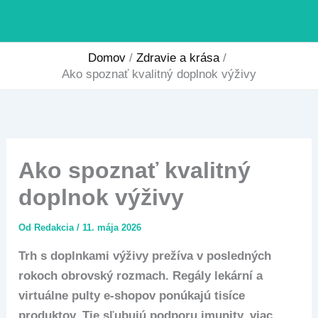
Preskočiť
na
obsah
Domov
Zdravie a krása
Ako spoznať kvalitný doplnok výživy
Ako spoznať kvalitný
doplnok výživy
Od
Redakcia
/
11. mája 2026
Trh s doplnkami výživy prežíva v posledných
rokoch obrovský rozmach. Regály lekární a
virtuálne pulty e-shopov ponúkajú tisíce
produktov. Tie sľubujú podporu imunity, viac