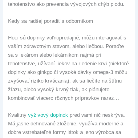
tehotenstvo ako prevencia vývojových chýb plodu.
Kedy sa radšej poradiť s odborníkom
Hoci sú doplnky voľnopredajné, môžu interagovať s
vaším zdravotným stavom, alebo liečbou. Poraďte
sa s lekárom alebo lekárnikom najmä pri
tehotenstve, užívaní liekov na riedenie krvi (niektoré
doplnky ako ginkgo či vysoké dávky omega-3 môžu
zvyšovať riziko krvácania), ak sa liečite na štítnu
žľazu, alebo vysoký krvný tlak, ak plánujete
kombinovať viacero rôznych prípravkov naraz…
Kvalitný
výživový doplnok
pred vami nič neskrýva.
Má jasne definované zloženie, využíva moderné a
dobre vstrebateľné formy látok a jeho výrobca sa