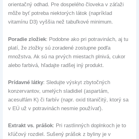
orientačný odhad. Pre dospelého človeka v záťaži
môže byť potreba niektorých látok (napríklad
vitamínu D3) vyššia než tabuľkové minimum.
Poradie zložiek
: Podobne ako pri potravinách, aj tu
platí, že zložky sú zoradené zostupne podľa
množstva. Ak sú na prvých miestach plnivá, cukor
alebo farbivá, hľadajte radšej iný produkt.
Prídavné látky
: Sledujte výskyt zbytočných
konzervantov, umelých sladidiel (aspartám,
acesulfám K) či farbív (napr. oxid titaničitý, ktorý sa
v EÚ už v potravinách nesmie používať).
Extrakt vs. prášok
: Pri rastlinných doplnkoch je to
kľúčový rozdiel. Sušený prášok z byliny je v