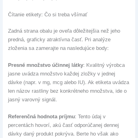
Čítanie etikety: Čo si treba všímať
Zadná strana obalu je oveľa dôležitejšia než jeho
predná, graficky atraktívna časť. Pri analýze
zloženia sa zamerajte na nasledujúce body:
Presné množstvo účinnej látky
: Kvalitný výrobca
jasne uvádza množstvo každej zložky v jednej
dávke (napr. v mg, mcg alebo IU). Ak etiketa uvádza
len názov rastliny bez konkrétneho množstva, ide o
jasný varovný signál.
Referenčná hodnota príjmu
: Tento údaj v
percentách hovorí, akú časť odporúčanej dennej
dávky daný produkt pokrýva. Berte ho však ako