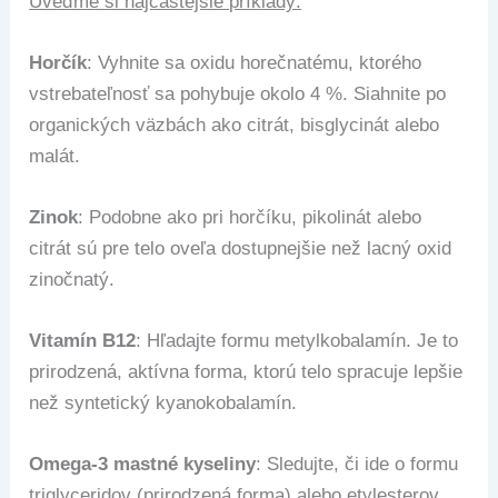
Uveďme si najčastejšie príklady:
Horčík
: Vyhnite sa oxidu horečnatému, ktorého
vstrebateľnosť sa pohybuje okolo 4 %. Siahnite po
organických väzbách ako citrát, bisglycinát alebo
malát.
Zinok
: Podobne ako pri horčíku, pikolinát alebo
citrát sú pre telo oveľa dostupnejšie než lacný oxid
zinočnatý.
Vitamín B12
: Hľadajte formu metylkobalamín. Je to
prirodzená, aktívna forma, ktorú telo spracuje lepšie
než syntetický kyanokobalamín.
Omega-3 mastné kyseliny
: Sledujte, či ide o formu
triglyceridov (prirodzená forma) alebo etylesterov