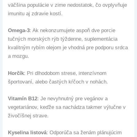
väčšina populácie v zime nedostatok, čo ovplyvňuje
imunitu aj zdravie kostí.
Omega-3
: Ak nekonzumujete aspoň dve porcie
tučných morských rýb týždenne, suplementácia
kvalitným rybím olejom je vhodná pre podporu srdca
a mozgu.
Horčík
: Pri dlhodobom strese, intenzívnom
športovaní, alebo častých kŕčoch v nohách.
Vitamín B12
: Je nevyhnutný pre vegánov a
vegetariánov, keďže sa nachádza takmer výlučne v
živočíšnej strave.
Kyselina listová
: Odporúča sa ženám plánujúcim