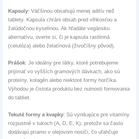
Kapsuly
: Väčšinou obsahujú menej aditív než
tablety. Kapsula chráni obsah pred vlhkosťou a
žalúdočnou kyselinou. Ak hľadáte vegánsku
alternatívu, overte si, či je kapsula rastlinná
(celulóza) alebo želatínová (živočíšny pôvod).
Prášok
: Je ideálny pre látky, ktoré potrebujeme
prijímať vo vyšších gramových dávkach, ako sú
proteíny, kolagén alebo niektoré formy horčíka.
Výhodou je čistota produktu bez nutnosti formovania
do tabliet.
Tekuté formy a kvapky
: Sú vynikajúce pre vitamíny
rozpustné v tukoch (A, D, E, K), pretože sa často
dodávajú priamo v olejovom nosiči, čo uľahčuje