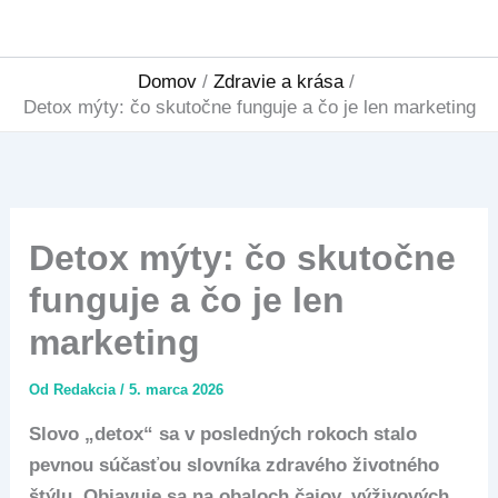
Preskočiť
na
obsah
Domov
Zdravie a krása
Detox mýty: čo skutočne funguje a čo je len marketing
Detox mýty: čo skutočne
funguje a čo je len
marketing
Od
Redakcia
/
5. marca 2026
Slovo „detox“ sa v posledných rokoch stalo
pevnou súčasťou slovníka zdravého životného
štýlu. Objavuje sa na obaloch čajov, výživových