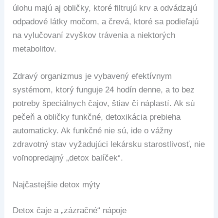
úlohu majú aj obličky, ktoré filtrujú krv a odvádzajú
odpadové látky močom, a črevá, ktoré sa podieľajú
na vylučovaní zvyškov trávenia a niektorých
metabolitov.
Zdravý organizmus je vybavený efektívnym
systémom, ktorý funguje 24 hodín denne, a to bez
potreby špeciálnych čajov, štiav či náplastí. Ak sú
pečeň a obličky funkčné, detoxikácia prebieha
automaticky. Ak funkčné nie sú, ide o vážny
zdravotný stav vyžadujúci lekársku starostlivosť, nie
voľnopredajný „detox balíček“.
Najčastejšie detox mýty
Detox čaje a „zázračné“ nápoje