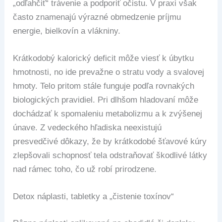
„odľahčiť“ trávenie a podporiť očistu. V praxi však
často znamenajú výrazné obmedzenie príjmu
energie, bielkovín a vlákniny.
Krátkodobý kalorický deficit môže viesť k úbytku
hmotnosti, no ide prevažne o stratu vody a svalovej
hmoty. Telo pritom stále funguje podľa rovnakých
biologických pravidiel. Pri dlhšom hladovaní môže
dochádzať k spomaleniu metabolizmu a k zvýšenej
únave. Z vedeckého hľadiska neexistujú
presvedčivé dôkazy, že by krátkodobé šťavové kúry
zlepšovali schopnosť tela odstraňovať škodlivé látky
nad rámec toho, čo už robí prirodzene.
Detox náplasti, tabletky a „čistenie toxínov“