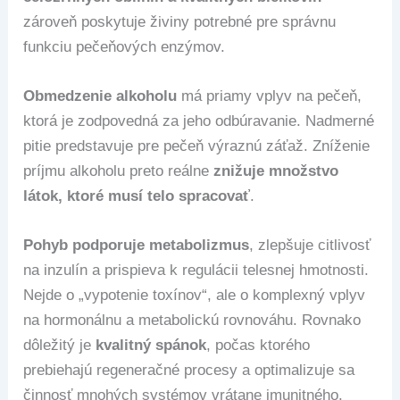
zároveň poskytuje živiny potrebné pre správnu
funkciu pečeňových enzýmov.
Obmedzenie alkoholu
má priamy vplyv na pečeň,
ktorá je zodpovedná za jeho odbúravanie. Nadmerné
pitie predstavuje pre pečeň výraznú záťaž. Zníženie
príjmu alkoholu preto reálne
znižuje množstvo
látok, ktoré musí telo spracovať
.
Pohyb podporuje metabolizmus
, zlepšuje citlivosť
na inzulín a prispieva k regulácii telesnej hmotnosti.
Nejde o „vypotenie toxínov“, ale o komplexný vplyv
na hormonálnu a metabolickú rovnováhu. Rovnako
dôležitý je
kvalitný spánok
, počas ktorého
prebiehajú regeneračné procesy a optimalizuje sa
činnosť mnohých systémov vrátane imunitného.