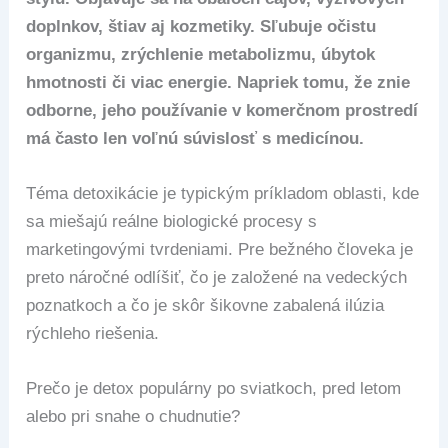
doplnkov, štiav aj kozmetiky. Sľubuje očistu
organizmu, zrýchlenie metabolizmu, úbytok
hmotnosti či viac energie. Napriek tomu, že znie
odborne, jeho používanie v komerčnom prostredí
má často len voľnú súvislosť s medicínou.
Téma detoxikácie je typickým príkladom oblasti, kde
sa miešajú reálne biologické procesy s
marketingovými tvrdeniami. Pre bežného človeka je
preto náročné odlíšiť, čo je založené na vedeckých
poznatkoch a čo je skôr šikovne zabalená ilúzia
rýchleho riešenia.
Prečo je detox populárny po sviatkoch, pred letom
alebo pri snahe o chudnutie?