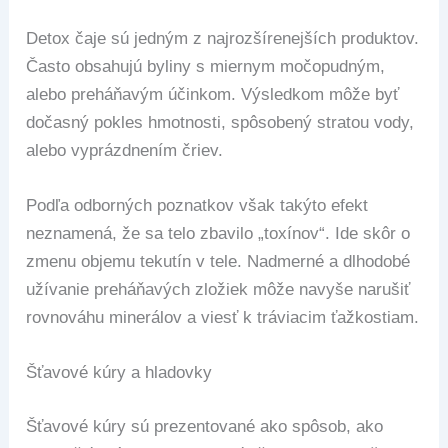
Detox čaje sú jedným z najrozšírenejších produktov.
Často obsahujú byliny s miernym močopudným,
alebo preháňavým účinkom. Výsledkom môže byť
dočasný pokles hmotnosti, spôsobený stratou vody,
alebo vyprázdnením čriev.
Podľa odborných poznatkov však takýto efekt
neznamená, že sa telo zbavilo „toxínov“. Ide skôr o
zmenu objemu tekutín v tele. Nadmerné a dlhodobé
užívanie preháňavých zložiek môže navyše narušiť
rovnováhu minerálov a viesť k tráviacim ťažkostiam.
Šťavové kúry a hladovky
Šťavové kúry sú prezentované ako spôsob, ako