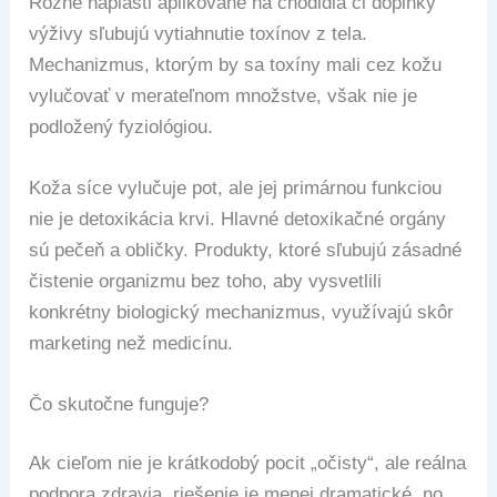
Rôzne náplasti aplikované na chodidlá či doplnky
výživy sľubujú vytiahnutie toxínov z tela.
Mechanizmus, ktorým by sa toxíny mali cez kožu
vylučovať v merateľnom množstve, však nie je
podložený fyziológiou.
Koža síce vylučuje pot, ale jej primárnou funkciou
nie je detoxikácia krvi. Hlavné detoxikačné orgány
sú pečeň a obličky. Produkty, ktoré sľubujú zásadné
čistenie organizmu bez toho, aby vysvetlili
konkrétny biologický mechanizmus, využívajú skôr
marketing než medicínu.
Čo skutočne funguje?
Ak cieľom nie je krátkodobý pocit „očisty“, ale reálna
podpora zdravia, riešenie je menej dramatické, no