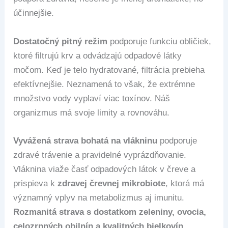
účinnejšie.
Dostatočný pitný režim
podporuje funkciu obličiek,
ktoré filtrujú krv a odvádzajú odpadové látky
močom. Keď je telo hydratované, filtrácia prebieha
efektívnejšie. Neznamená to však, že extrémne
množstvo vody vyplaví viac toxínov. Náš
organizmus má svoje limity a rovnováhu.
Vyvážená strava bohatá na vlákninu
podporuje
zdravé trávenie a pravidelné vyprázdňovanie.
Vláknina viaže časť odpadových látok v čreve a
prispieva k
zdravej črevnej mikrobiote
, ktorá má
významný vplyv na metabolizmus aj imunitu.
Rozmanitá strava s dostatkom zeleniny, ovocia,
celozrnných obilnín a kvalitných bielkovín