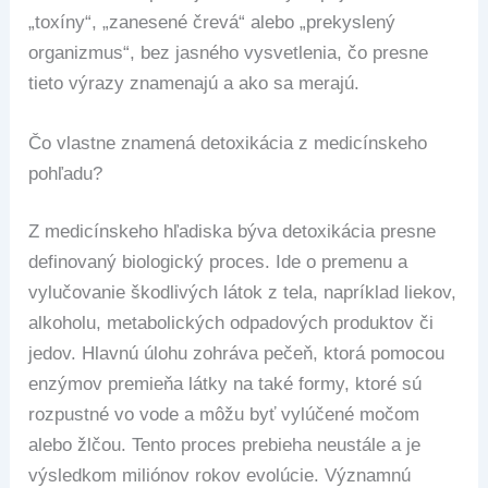
„toxíny“, „zanesené črevá“ alebo „prekyslený
organizmus“, bez jasného vysvetlenia, čo presne
tieto výrazy znamenajú a ako sa merajú.
Čo vlastne znamená detoxikácia z medicínskeho
pohľadu?
Z medicínskeho hľadiska býva detoxikácia presne
definovaný biologický proces. Ide o premenu a
vylučovanie škodlivých látok z tela, napríklad liekov,
alkoholu, metabolických odpadových produktov či
jedov. Hlavnú úlohu zohráva pečeň, ktorá pomocou
enzýmov premieňa látky na také formy, ktoré sú
rozpustné vo vode a môžu byť vylúčené močom
alebo žlčou. Tento proces prebieha neustále a je
výsledkom miliónov rokov evolúcie. Významnú