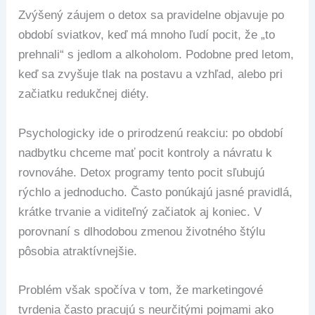
Zvýšený záujem o detox sa pravidelne objavuje po
období sviatkov, keď má mnoho ľudí pocit, že „to
prehnali“ s jedlom a alkoholom. Podobne pred letom,
keď sa zvyšuje tlak na postavu a vzhľad, alebo pri
začiatku redukčnej diéty.
Psychologicky ide o prirodzenú reakciu: po období
nadbytku chceme mať pocit kontroly a návratu k
rovnováhe. Detox programy tento pocit sľubujú
rýchlo a jednoducho. Často ponúkajú jasné pravidlá,
krátke trvanie a viditeľný začiatok aj koniec. V
porovnaní s dlhodobou zmenou životného štýlu
pôsobia atraktívnejšie.
Problém však spočíva v tom, že marketingové
tvrdenia často pracujú s neurčitými pojmami ako