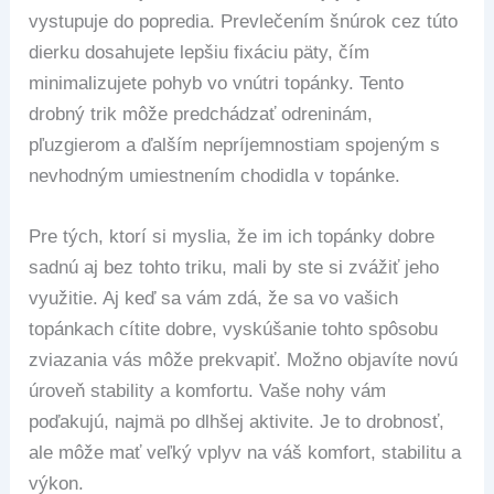
vystupuje do popredia. Prevlečením šnúrok cez túto
dierku dosahujete lepšiu fixáciu päty, čím
minimalizujete pohyb vo vnútri topánky. Tento
drobný trik môže predchádzať odreninám,
pľuzgierom a ďalším nepríjemnostiam spojeným s
nevhodným umiestnením chodidla v topánke.
Pre tých, ktorí si myslia, že im ich topánky dobre
sadnú aj bez tohto triku, mali by ste si zvážiť jeho
využitie. Aj keď sa vám zdá, že sa vo vašich
topánkach cítite dobre, vyskúšanie tohto spôsobu
zviazania vás môže prekvapiť. Možno objavíte novú
úroveň stability a komfortu. Vaše nohy vám
poďakujú, najmä po dlhšej aktivite. Je to drobnosť,
ale môže mať veľký vplyv na váš komfort, stabilitu a
výkon.