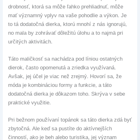
drobnosť, ktorá sa môže ľahko prehliadnuť, môže
mať významný vplyv na vaše pohodlie a výkon. Je
to tá dodatočná dierka, ktorú mnohí z nás ignorujú,
no mala by zohrávať dôležitú úlohu a to najmä pri
určitých aktivitách.
Táto maličkosť sa nachádza pod líniou ostatných
dierok, často opomenutá a zriedka využívaná.
Avšak, jej účel je viac než zrejmý. Hovorí sa, že
móda je kombináciou formy a funkcie, a táto
dodatočná dierka je dôkazom toho. Skrýva v sebe
praktické využitie.
Pri bežnom používaní topánok sa táto dierka zdá byť
zbytočná. Ale keď sa pustíte do aktívnejších
činností, ako je beh alebo turistika, jej význam