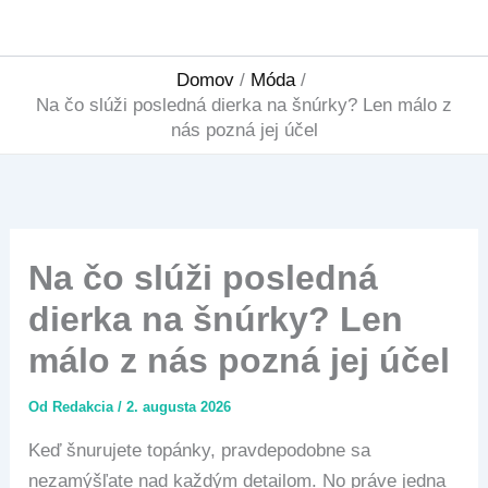
Preskočiť
na
obsah
Domov
Móda
Na čo slúži posledná dierka na šnúrky? Len málo z
nás pozná jej účel
Na čo slúži posledná
dierka na šnúrky? Len
málo z nás pozná jej účel
Od
Redakcia
/
2. augusta 2026
Keď šnurujete topánky, pravdepodobne sa
nezamýšľate nad každým detailom. No práve jedna