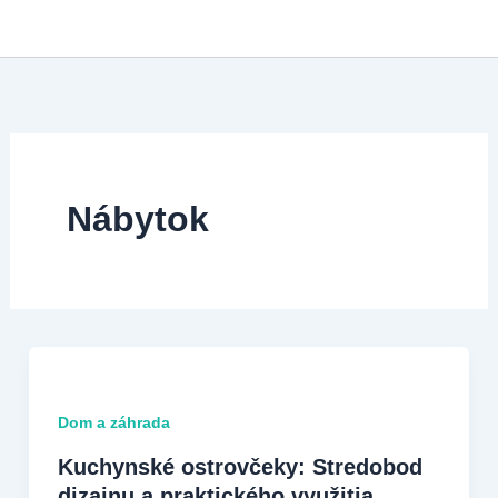
Preskočiť
na
obsah
Nábytok
Dom a záhrada
Kuchynské ostrovčeky: Stredobod
dizajnu a praktického využitia